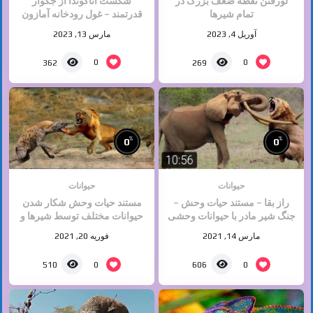
لورفتن نقطه ضعف بزرگ در
شکست آناکوندا از جگوار
تمام شیرها
قدرتمند – غول رودخانه آمازون
پایتون – حیات حیوانات وحشی
آوریل 4, 2023
مارس 13, 2023
0
0
362
269
%
%
0
0
حیوانات
حیوانات
راز بقا – مستند حیات وحش –
مستند حیات وحش شکار شدن
جنگ شیر مادر با حیوانات وحشی
حیوانات مختلف توسط شیرها و
کفتارها و…
مارس 14, 2021
فوریه 20, 2021
0
0
510
606