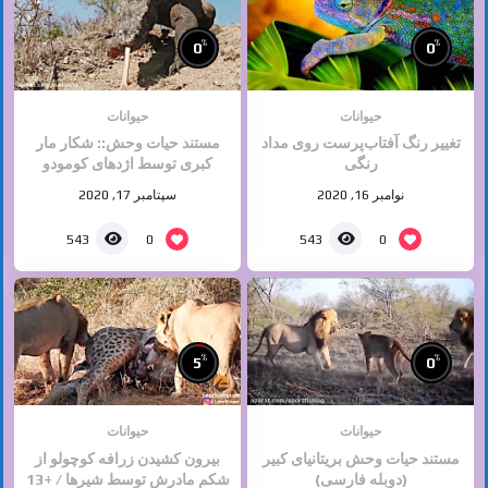
%
%
0
0
حیوانات
حیوانات
تغییر رنگ آفتاب‌پرست روی مداد
مستند حیات وحش:: شکار مار
رنگی
کبری توسط اژدهای کومودو
نوامبر 16, 2020
سپتامبر 17, 2020
0
0
543
543
%
%
5
0
حیوانات
حیوانات
مستند حیات وحش بریتانیای کبیر
بیرون کشیدن زرافه کوچولو از
(دوبله فارسی)
شکم مادرش توسط شیرها / +13