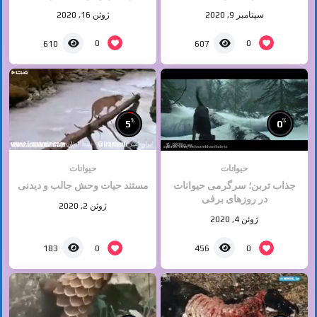
سپتامبر 9, 2020
ژوئن 16, 2020
0
0
610
607
%
%
5
0
حیوانات
حیوانات
جذاب تربن؛ سرگرمی حیوانات
مستند حیات وحش جالب و دیدنی
در روزهای برفی
ژوئن 2, 2020
ژوئن 4, 2020
0
0
183
456