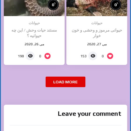
%
%
0
0
حیوانات
حیوانات
حیوانی مرموز و وحشی و خون
مستند حیات وحش / این چه
خوار
حیوانیه ؟
می 27, 2020
می 26, 2020
0
0
198
153
LOAD MORE
Leave your comment