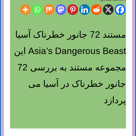
مستند 72 جانور خطرناک آسیا
Asia’s Dangerous Beast این
مجموعه مستند به بررسی 72
جانور خطرناک در آسیا می
پردازد