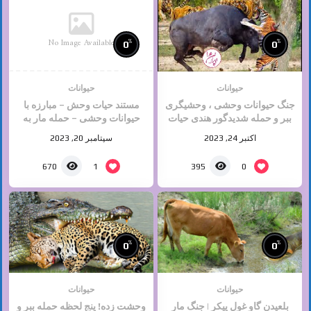
No Image Available
%
%
0
0
حیوانات
حیوانات
جنگ حیوانات وحشی ، وحشیگری
مستند حیات وحش – مبارزه با
ببر و حمله شدیدگور هندی حیات
حیوانات وحشی – حمله مار به
وحش
کفتار تا آخرین نفس
اکتبر 24, 2023
سپتامبر 20, 2023
1
0
670
395
%
%
0
0
حیوانات
حیوانات
بلعیدن گاو غول پیکر | جنگ مار
وحشت زده! پنج لحظه حمله ببر و