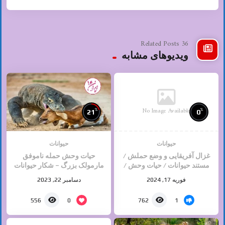
36 Related Posts
ویدیوهای مشابه
No Image Available
%
%
21
0
حیوانات
حیوانات
غزال آفریقایی و وضع حملش /
حیات وحش حمله ناموفق
مستند حیوانات / حیات وحش /
مارمولک بزرگ – شکار حیوانات
حیوانات وحشی
فوریه 17, 2024
دسامبر 22, 2023
0
1
556
762