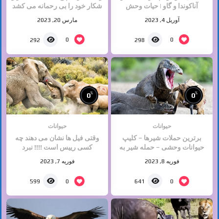
آناکوندا و گاو | حیات وحش
شکار خود را بی رحمانه می کشد
حیوانات | جنگ حیوانات
| حیوانات وحشی
آوریل 4, 2023
مارس 20, 2023
0
0
292
298
%
%
0
0
حیوانات
حیوانات
برترین حملات شیرها – کلیپ
وقتی فیل ها نشان می دهند چه
حیوانات وحشی – حمله شیر به
کسی رییس است !!!! نبرد
اژدها کومودو
حیوانات
فوریه 8, 2023
فوریه 7, 2023
0
0
599
641