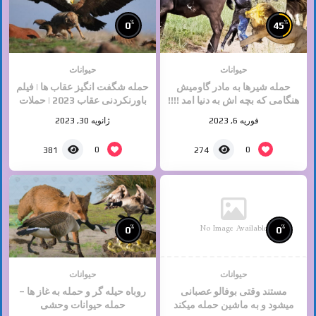
%
%
0
45
حیوانات
حیوانات
حمله شیرها به مادر گاومیش
حمله شگفت انگیز عقاب ها | فیلم
هنگامی که بچه اش به دنیا امد !!!!
باورنکردنی عقاب 2023 | حملات
دلخراش
حیوانات وحشی
فوریه 6, 2023
ژانویه 30, 2023
0
0
381
274
No Image Available
%
%
0
0
حیوانات
حیوانات
مستند وقتی بوفالو عصبانی
روباه حیله گر و حمله به غاز ها –
میشود و به ماشین حمله میکند
حمله حیوانات وحشی