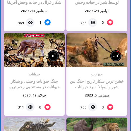
توسط شیر در حیات وحش
شکار غزال در حیات وحش آفریقا
نوامبر 21, 2023
سپتامبر 14, 2023
1
0
369
733
%
%
0
20
حیوانات
حیوانات
خشن ترین شکار تاریخ | جنگ بین
جنگ حیوانات وحشی و شکار
شیر و ایمپالا | نبرد حیوانات
حیوانات در مستند بی رحم ترین
وحشی
حیوانات وحشی
سپتامبر 6, 2023
جولای 12, 2023
0
0
311
703