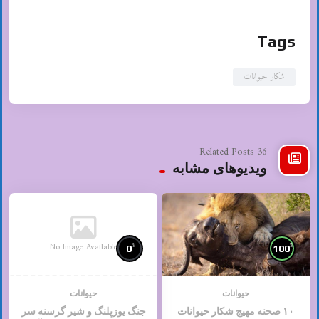
Tags
شکار حیوانات
36 Related Posts
ویدیوهای مشابه
No Image Available
%
%
0
100
حیوانات
حیوانات
۱۰ صحنه مهیج شکار حیوانات
جنگ یوزپلنگ و شیر گرسنه سر