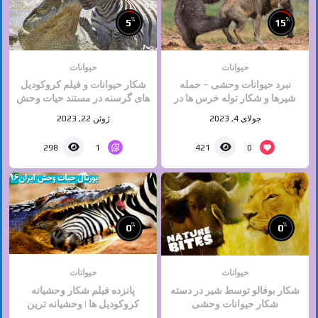
%
%
5
15
حیوانات
حیوانات
نبرد حیوانات وحشی – حمله
شکار حیوانات و فیلم کروکودیل
شیرها و شکار توله خرس ها در
های گرسنه در مستند حیات وحش
مقابل چشمان مادرانشان
جولای 4, 2023
ژوئن 22, 2023
1
0
298
421
%
%
0
0
حیوانات
حیوانات
شکار بوفالو توسط شیر در دسته
پانزده فیلم شکار وحشیانه
شکار حیوانات وحشی
کروکودیل ها | وحشیانه ترین
شکارها