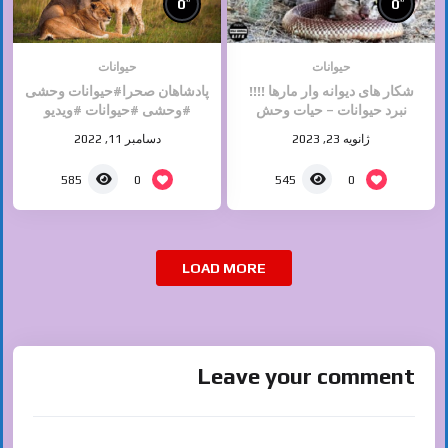
%
%
0
0
حیوانات
حیوانات
شکار های دیوانه وار مارها !!!!
پادشاهان صحرا#حیوانات وحشی
نبرد حیوانات – حیات وحش
#وحشی #حیوانات #ویدیو
حیوانات
ژانویه 23, 2023
دسامبر 11, 2022
0
0
585
545
LOAD MORE
Leave your comment