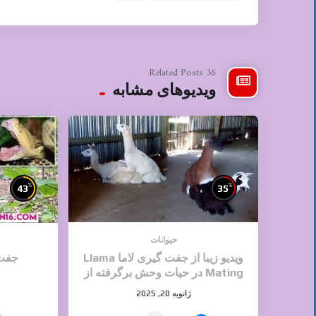
36 Related Posts
ویدیوهای مشابه
%
%
43
35
حیوانات
ویدیو زیبا از جفت گیری لاما Llama
جفت 
Mating در حیات وحش برگرفته از
دسته جفت گیری حیوانات سایت ایران
ژانویه 20, 2025
۱۶