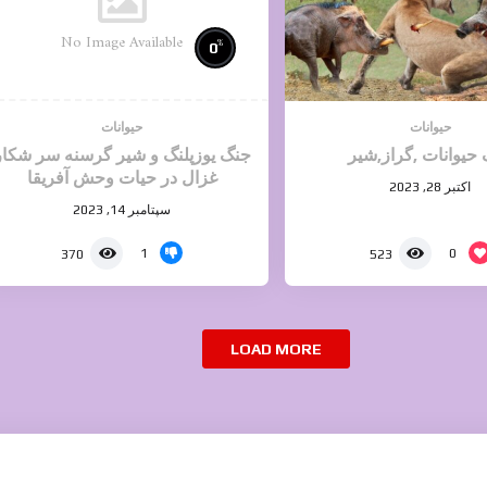
No Image Available
%
0
حیوانات
حیوانات
حیوانات ,گراز,شیر
جنگ یوزپلنگ و شیر گرسنه سر شکار
غزال در حیات وحش آفریقا
اکتبر 28, 2023
سپتامبر 14, 2023
1
0
370
523
LOAD MORE