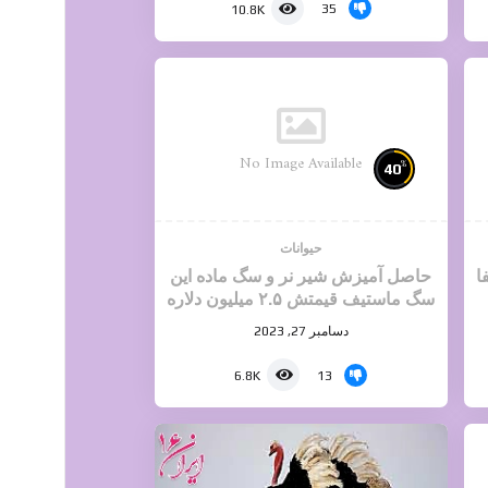
35
10.8K
No Image Available
%
40
حیوانات
ا
حاصل آمیزش شیر نر و سگ ماده این
سگ ماستیف قیمتش ۲.۵ میلیون دلاره
دسامبر 27, 2023
13
6.8K