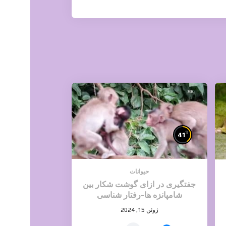
%
41
حیوانات
جفتگیری در ازای گوشت شکار بین
شامپانزه ها-رفتار شناسی
ژوئن 15, 2024