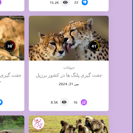
22
15.2K
%
%
38
41
حیوانات
جفت گیری پلنگ ها در کشور برزیل
جفت گیری ح
ج
می 31, 2024
16
8.5K