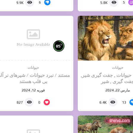
6
5
9.9K
5.8K
No Image Available
%
85
حیوانات
حیوانات
یوانات , جفت گیری شیر,
مستند / نبرد حیوانات / شیرهای نر آلف
فت گیری , شیر
بی قلب هستند
مارس 22, 2024
فوریه 12, 2024
0
13
827
6.4K