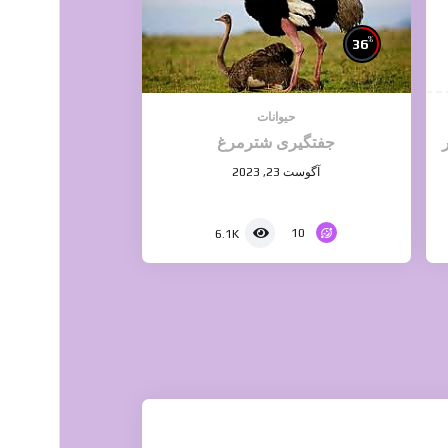
%
36
حیوانات
جفتگیری شترمرغ
آگوست 23, 2023
10
6.1K