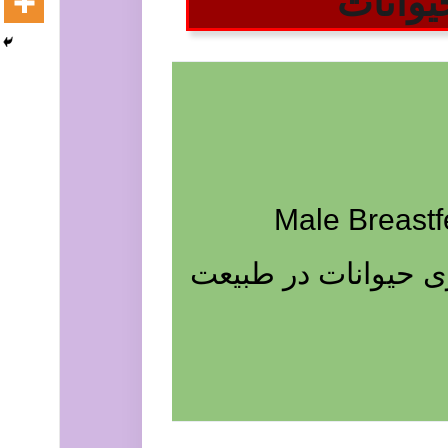
یوانات
 گیری حیوانات Male Breastfeeding with
Female Breas فیلم جفت گیری حیوانات در طبیعت