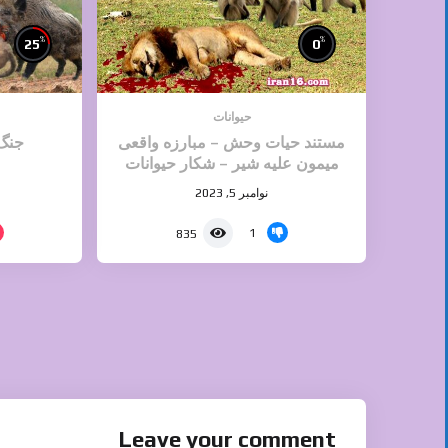
%
%
25
0
حیوانات
مستند حیات وحش – مبارزه واقعی
جنگ 
میمون علیه شیر – شکار حیوانات
وحشی
نوامبر 5, 2023
1
835
Leave your comment