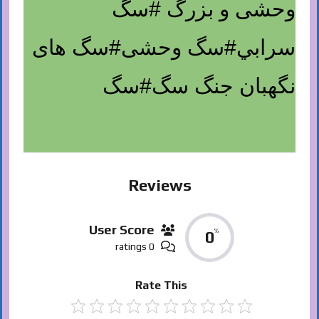
وحشی و بزرگ #سگ
سرابي#سگ وحشی#سگ های
نگهبان جنگ سگ#سگ
Reviews
User Score
%
0
0 ratings
Rate This