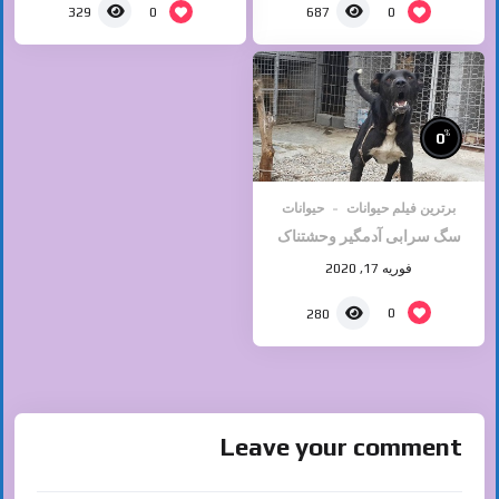
0
0
329
687
%
0
برترین فیلم حیوانات
حیوانات
سگ سرابی آدمگیر وحشتناک
فوریه 17, 2020
0
280
Leave your comment