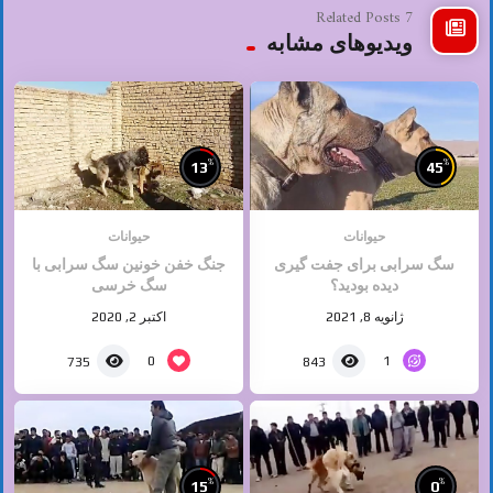
7 Related Posts
ویدیوهای مشابه
%
%
13
45
حیوانات
حیوانات
سگ سرابی برای جفت گیری
جنگ خفن خونین سگ سرابی با
دیده بودید؟
سگ خرسی
ژانویه 8, 2021
اکتبر 2, 2020
0
1
735
843
%
%
15
0