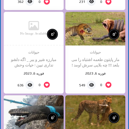
0
0
362
231
No Image Available
%
%
0
0
حیوانات
حیوانات
مار پایتون طعمه اشتباه را می
مبارزه شیر و ببر _ اگه دلشو
بلعد !!! چه بلایی سرش اومد !
نداری نبین | حیات وحش
حیات وحش
فوریه 6, 2023
فوریه 6, 2023
0
0
636
549
%
%
0
0