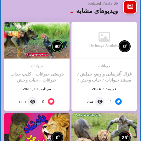
36 Related Posts
ویدیوهای مشابه
No Image Available
%
%
80
0
حیوانات
حیوانات
غزال آفریقایی و وضع حملش /
دوستی حیوانات – کلیپ جذاب
مستند حیوانات / حیات وحش /
حیوانات – حیات وحش
حیوانات وحشی
فوریه 17, 2024
سپتامبر 18, 2023
0
1
668
764
%
%
0
28