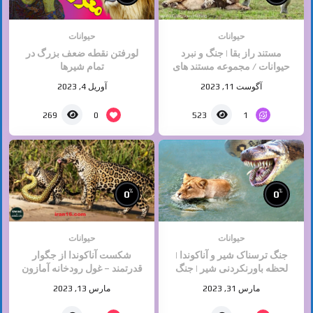
حیوانات
حیوانات
مستند راز بقا | جنگ و نبرد
لورفتن نقطه ضعف بزرگ در
حیوانات / مجموعه مستند های
تمام شیرها
حیات وحش ایران و جهان
آگوست 11, 2023
آوریل 4, 2023
0
1
269
523
%
%
0
0
حیوانات
حیوانات
جنگ ترسناک شیر و آناکوندا |
شکست آناکوندا از جگوار
لحظه باورنکردنی شیر | جنگ
قدرتمند – غول رودخانه آمازون
حیوانات ,حیات وحش
پایتون – حیات حیوانات وحشی
مارس 31, 2023
مارس 13, 2023